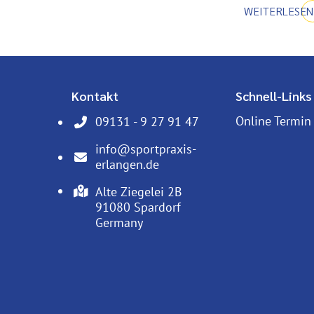
WEITERLESEN
Kontakt
Schnell-Links
Online Termin
09131 - 9 27 91 47
Telefonnummer: 0 9 1 3 1 9 2 7 9 1 4 7
info@sportpraxis-
E-Mail Adresse: info@sportpraxis-erlangen.
erlangen.de
Adresse:
Alte Ziegelei 2B
, 9 1 0 8 0
91080
Spardorf
Germany