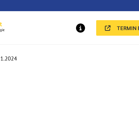
Sportmedizin GbR
TERMIN
MELDUNGEN
01.2024